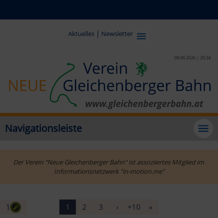
|
Aktuelles
Newsletter
08.08.2026 | 20:34
Navigationsleiste
Der Verein "Neue Gleichenberger Bahn" ist assoziiertes Mitglied im 
Informationsnetzwerk "in-motion.me"
1
1
2
3
›
+10
»