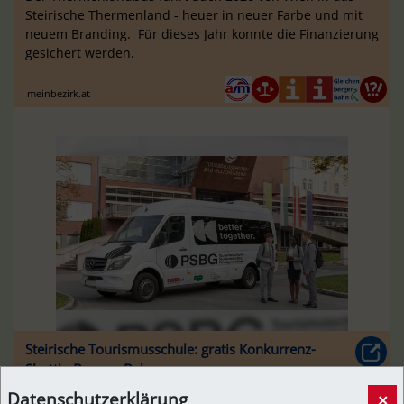
Steirische Thermenland - heuer in neuer Farbe und mit
neuem Branding. Für dieses Jahr konnte die Finanzierung
gesichert werden.
meinbezirk.at
Steirische Tourismusschule: gratis Konkurrenz-
Shuttle-Bus zur Bahn
[Newslink]
07. Juni 2026, 14:00 Uhr
von
WG
Datenschutzerklärung
×