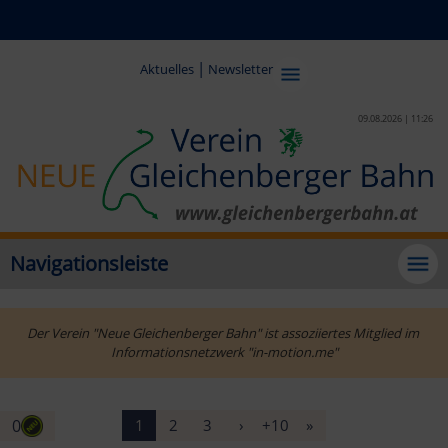
|
Aktuelles
Newsletter
09.08.2026 | 11:26
Navigationsleiste
Der Verein "Neue Gleichenberger Bahn" ist assoziiertes Mitglied im 
Informationsnetzwerk "in-motion.me"
0
1
2
3
›
+10
»