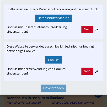
dass sie die unverzügliche Umsetzung des Ausbaus unter
Bitte lesen sie unsere Datenschutzerklärung aufmerksam durch.
Erhalt der bestehenden Bahntrasse fordern. Der Erhalt
der Trasse sichere eine zukunftsorientierte
Datenschutzerklärung
Verkehrsentwicklung ...
meinbezirk.at
Sind Sie mit unserer Datenschutzerklärung
Nein
Ja
einverstanden?
Diese Webseite verwendet ausschließlich technisch unbedingt
notwendige Cookies.
Cookies
Sind Sie mit der Verwendung von Cookies
Nein
Ja
einverstanden?
Einverstanden
Investition in Bus-Flotte: Steiermarkbahn fährt mit 23
brandneuen Bussen im Vulkanland
[Newslink, Veranstaltung]
05. Juni 2026, 08:00 Uhr
von
WG