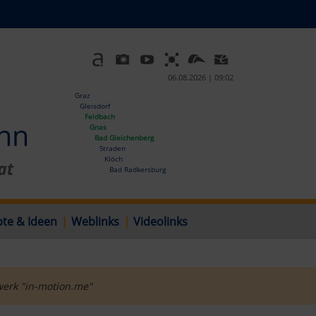
06.08.2026 | 09:02
Graz
Gleisdorf
Feldbach
Gnas
Bad Gleichenberg
Straden
Klöch
Bad Radkersburg
te & Ideen
|
Weblinks
|
Videolinks
werk "in-motion.me"