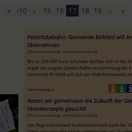
«
-10
‹
15
16
17
18
19
›
»
Feistritztalbahn: Gemeinde Birkfeld will An
übernehmen
[Presseaussendung, Informationsverbund]
Bis zu 200.000 Euro Schulden dürften sich in der Ä
ergab die jüngste Gesellschafterversammlung der F
Gemeinde Birkfeld will sich um Mehrheitsanteile an 
kleinezeitung.at
Retten wir gemeinsam die Zukunft der Gl
Ideenkonzepte gesucht!
[Presseaussendung, Informationsverbund]
Der Regionalverband Südoststeiermark sucht bis 1
Diese sensationelle Aktion unterstützen wir als Ve