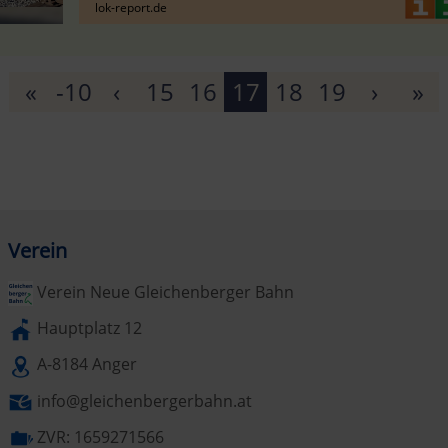
lok-report.de
«
-10
‹
15
16
17
18
19
›
»
Verein
Verein Neue Gleichenberger Bahn
Hauptplatz 12
A-8184 Anger
info@gleichenbergerbahn.at
ZVR: 1659271566