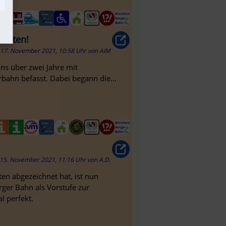
talten!
17. November 2021, 10:58 Uhr
von
AIM
ns über zwei Jahre mit
ahn befasst. Dabei begann die...
15. November 2021, 11:16 Uhr
von
A.D.
ten abgezeichnet hat, ist nun
rger Bahn als Vorstufe zur
al perfekt.