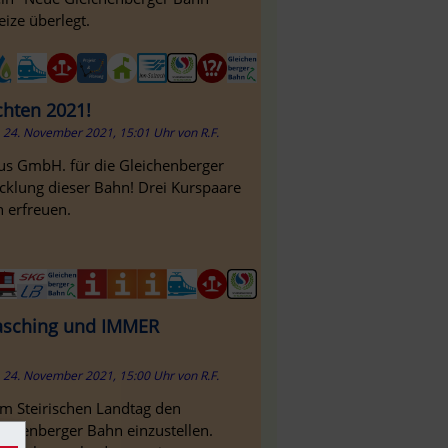
ize überlegt.
chten 2021!
24. November 2021, 15:01 Uhr
von
R.F.
Bus GmbH. für die Gleichenberger
wicklung dieser Bahn! Drei Kurspaare
 erfreuen.
Fasching und IMMER
24. November 2021, 15:00 Uhr
von
R.F.
m Steirischen Landtag den
eichenberger Bahn einzustellen.