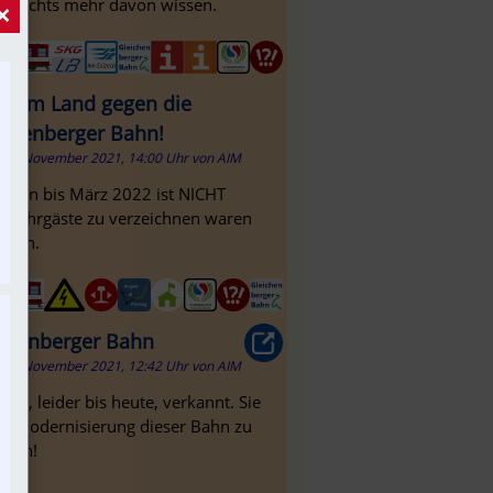
en nichts mehr davon wissen.
×
n im Land gegen die
ichenberger Bahn!
21. November 2021, 14:00 Uhr
von
AIM
 Bahn bis März 2022 ist NICHT
0 Fahrgäste zu verzeichnen waren
anden.
ichenberger Bahn
17. November 2021, 12:42 Uhr
von
AIM
en, leider bis heute, verkannt. Sie
ie Modernisierung dieser Bahn zu
lich!