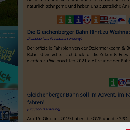
natürlich sehr gerne und haben uns zusätzliche Anre
Die Gleichenberger Bahn fährt zu Weihna
[Reisebericht, Presseaussendung]
Der offizielle Fahrplan von der Steiermarkbahn & 
Bahn ist ein echter Lichtblick für die Zukunfts-Ent
werden zu Weihnachten 2021 die Freunde der Bahn
Gleichenberger Bahn soll im Advent, im 
fahren!
[Presseaussendung]
Am 15. Oktober 2019 haben die ÖVP und die SPÖ i
Beschluss gefasst, den Personenverkehr auf der Gl