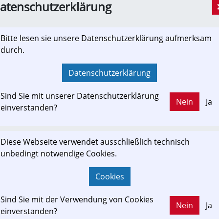
Heute wundern sich die Politiker darüber und woll
atenschutzerklärung
Bitte lesen sie unsere Datenschutzerklärung aufmerksam
Regierungsparteien ÖVP und SPÖ stimmte
durch.
Erhaltung des Personenverkehres der Gle
[Presseaussendung, Informationsverbund]
Datenschutzerklärung
NR Rauch/LAbg. Kober: Betrieb der Gleichenberger
Sind Sie mit unserer Datenschutzerklärung
gesichert! Obwohl von Mai bis Oktober über 12.00
Nein
Ja
einverstanden?
und zahlreiche extra bezahlte Sonderfahrten stattf
Diese Webseite verwendet ausschließlich technisch
Ein ungeschliffener Rohdiamant - die Gle
unbedingt notwendige Cookies.
[Presseaussendung, Informationsverbund]
Cookies
Gleichenberger Bahn war in den fol­genden Jahrzehnt
wurde kaum weiterentwickelt oder modernisiert. D
Sind Sie mit der Verwendung von Cookies
einer modernen Regionalstadtbahn ist jederzeit mög
Nein
Ja
einverstanden?