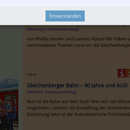
soj.at
Einverstanden
Die Bad Gleichenberg Bahn zukunftsfit ges
[Reportage, Presseaussendung]
von Phillip Hassler und Laurenz Künzel Wir haben u
verschiedenen Themen rund um die Gleichenbergerb
soj.at
Gleichenberger Bahn – 90 Jahre und AUS!
[Newslink, Presseaussendung]
Nun ist die Katze aus dem Sack! Was sich seit Mona
eingetreten, nämlich die Einstellung der Gleichenbe
Zerstörung! Jetzt ist der Südoststeirische Politskand