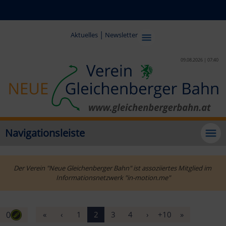
|
Aktuelles
Newsletter
09.08.2026 | 07:40
Navigationsleiste
Der Verein "Neue Gleichenberger Bahn" ist assoziiertes Mitglied im 
Informationsnetzwerk "in-motion.me"
0
«
‹
1
2
3
4
›
+10
»