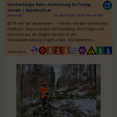
Gleichenberger Bahn: Abstimmung für Freitag-
Verkehr | MeinBezirk.at
[Newslink]
24. März 2026, 08:00 Uhr
von
WG
BITTE mit "JA" abstimmen ! -- Termin mit den Gemeinden
Feldbach, Gnas und Bad Gleichenberg. Vorschläge und
Wünsche aus der Region werden in die
Fahrplangestaltung eingebunden. Die konkreten
Zusatztermine werden rechtzeitig bekannt gegeben
meinbezirk.at