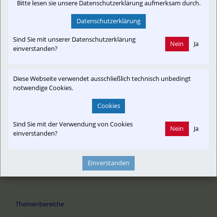
Bitte lesen sie unsere Datenschutzerklärung aufmerksam durch.
wko.at
Datenschutzerklärung
Sind Sie mit unserer Datenschutzerklärung
Nein
Ja
einverstanden?
Newslink: Klicken Sie hier um auf den externen Artikel von
Diese Webseite verwendet ausschließlich technisch unbedingt
wko.at
 zu gelangen.
notwendige Cookies.
(Neuer Tab wird geöffnet)
Cookies
Sind Sie mit der Verwendung von Cookies
Nein
Ja
Interessensgruppen
einverstanden?
Austria-In-Motion
Branchenbeitrag
Fachbeitrag
Fahrgast
Fan
Projekt
Tourist
Vereine & Verbände
e-Mobility
Einverstanden
Themenbereiche